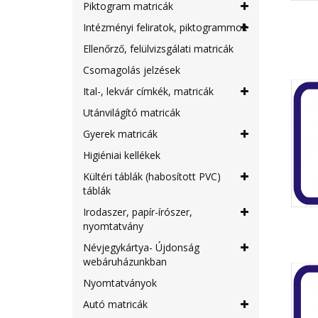
Piktogram matricák
Intézményi feliratok, piktogrammok
Ellenőrző, felülvizsgálati matricák
Csomagolás jelzések
Ital-, lekvár címkék, matricák
Utánvilágító matricák
Gyerek matricák
Higiéniai kellékek
Kültéri táblák (habosított PVC)
táblák
Irodaszer, papír-írószer,
nyomtatvány
Névjegykártya- Újdonság
webáruházunkban
Nyomtatványok
Autó matricák