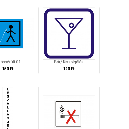
tássérült 01
Bár/ Kiszolgálás
150 Ft
120 Ft