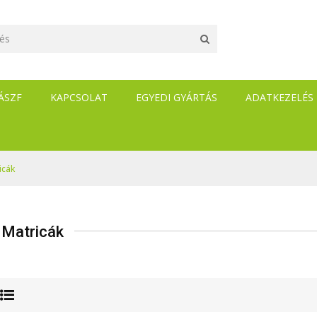
ÁSZF
KAPCSOLAT
EGYEDI GYÁRTÁS
ADATKEZELÉS
icák
 Matricák