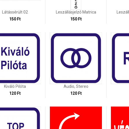
Látássérült 02
Leszállásjelző Matrica
Leszál
150 Ft
150 Ft
Kiváló Pilóta
Audio, Stereo
120 Ft
120 Ft