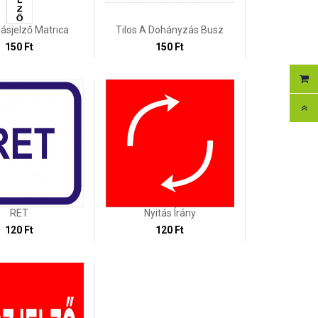
lásjelző Matrica
Tilos A Dohányzás Busz
150 Ft
150 Ft
RET
Nyitás Írány
120 Ft
120 Ft