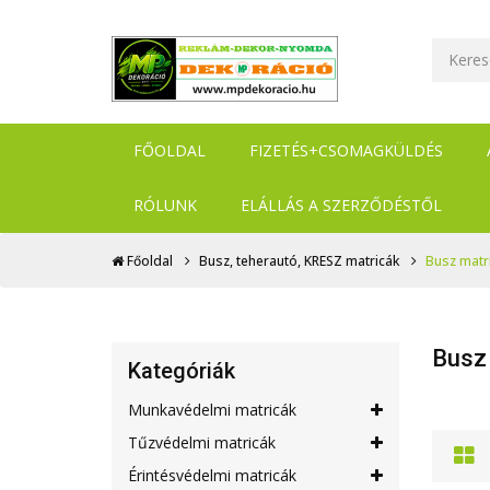
FŐOLDAL
FIZETÉS+CSOMAGKÜLDÉS
RÓLUNK
ELÁLLÁS A SZERZŐDÉSTŐL
Főoldal
Busz, teherautó, KRESZ matricák
Busz matr
Busz
Kategóriák
Munkavédelmi matricák
Tűzvédelmi matricák
Érintésvédelmi matricák