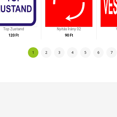
Top Zustand
Nyitás Írány 02
120 Ft
90 Ft
1
2
3
4
5
6
7