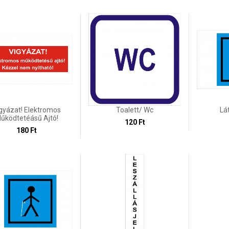
gyázat! Elektromos
Toalett/ Wc
Lá
űködtetéásű Ajtó!
120 Ft
180 Ft