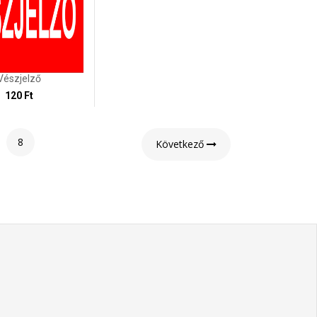
Vészjelző
120 Ft
8
Következő