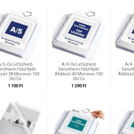
A/5-Ös Lefűzhető
A/4-Ös Lefűzhető
A/4-
notherm Felül Nyíló
Genotherm Felül Nyíló
Genoth
tszó 38 Micronos 100
Átlátszó 40 Micronos 100
Átlátsz
Db/cs
Db/cs
1 100 Ft
1 290 Ft