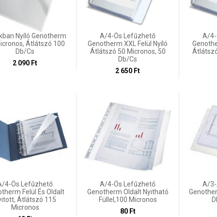
akban Nyíló Genotherm
A/4-Ös Lefűzhető
A/4-
icronos, Átlátszó 100
Genotherm XXL Felül Nyíló
Genothe
Db/cs
Átlátszó 50 Micronos, 50
Átlátsz
Db/cs
2 090 Ft
2 650 Ft
A/4-Ös Lefűzhető
A/4-Ös Lefűzhető
A/3-
therm Felül És Oldalt
Genotherm Oldalt Nyitható
Genother
itott, Átlátszó 115
Füllel,100 Micronos
D
Micronos
80 Ft