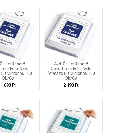
Ös Lefűzhető
A/4-Ös Lefűzhető
erm Felül Nyíló
Genotherm Felül Nyíló
ó 50 Micronos 100
Átlátszó 80 Micronos 100
Db/cs
Db/cs
1 690 Ft
2 190 Ft