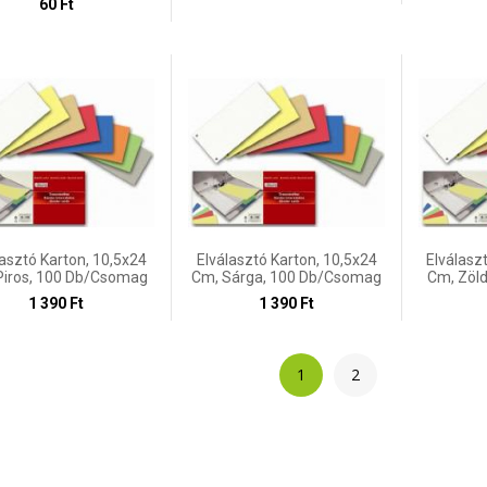
60 Ft
lasztó Karton, 10,5x24
Elválasztó Karton, 10,5x24
Elválasz
Piros, 100 Db/csomag
Cm, Sárga, 100 Db/csomag
Cm, Zöl
1 390 Ft
1 390 Ft
1
2