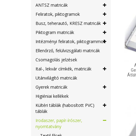
ANTSZ matricák
Feliratok, piktogramok
Busz, teherautó, KRESZ matricák
Piktogram matricák
Intézményi feliratok, piktogrammok
Ellenőrző, felülvizsgálati matricák
Csomagolás jelzések
Ital-, lekvár címkék, matricák
Ge
Átlá
Utánvilágító matricák
Gyerek matricák
Higiéniai kellékek
Kültéri táblák (habosított PVC)
táblák
Irodaszer, papír-írószer,
nyomtatvány
Textil filcek