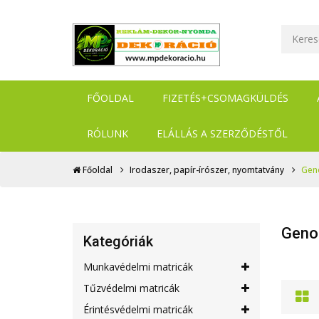
FŐOLDAL
FIZETÉS+CSOMAGKÜLDÉS
RÓLUNK
ELÁLLÁS A SZERZŐDÉSTŐL
Főoldal
Irodaszer, papír-írószer, nyomtatvány
Gen
Geno
Kategóriák
Munkavédelmi matricák
Tűzvédelmi matricák
Érintésvédelmi matricák