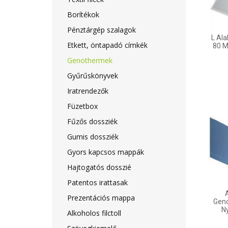
Borítékok
Pénztárgép szalagok
L Al
Etkett, öntapadó címkék
80 M
Genothermek
Gyűrűskönyvek
Iratrendezők
Füzetbox
Fűzős dossziék
Gumis dossziék
Gyors kapcsos mappák
Hajtogatós dosszié
Patentos irattasak
Prezentációs mappa
Geno
Ny
Alkoholos filctoll