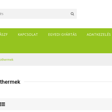
ÁSZF
KAPCSOLAT
EGYEDI GYÁRTÁS
ADATKEZELÉS
othermek
thermek