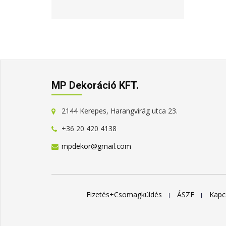
MP Dekoráció KFT.
2144 Kerepes, Harangvirág utca 23.
+36 20 420 4138
mpdekor@gmail.com
Fizetés+Csomagküldés
ÁSZF
Kapc