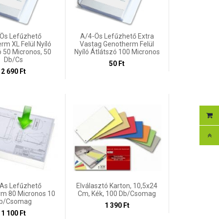
Ös Lefűzhető
A/4-Ös Lefűzhető Extra
rm XL Felül Nyíló
Vastag Genotherm Felül
ó 50 Micronos, 50
Nyíló Átlátszó 100 Micronos
Db/cs
50 Ft
2 690 Ft
As Lefűzhető
Elválasztó Karton, 10,5x24
m 80 Micronos 10
Cm, Kék, 100 Db/csomag
b/csomag
1 390 Ft
1 100 Ft