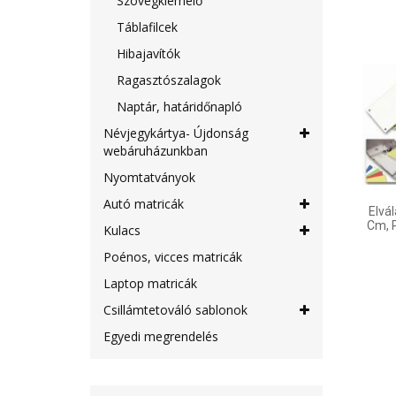
Szövegkiemelő
Táblafilcek
Hibajavítók
Ragasztószalagok
Naptár, határidőnapló
Névjegykártya- Újdonság
webáruházunkban
Nyomtatványok
Autó matricák
Elvá
Cm, 
Kulacs
Poénos, vicces matricák
Laptop matricák
Csillámtetováló sablonok
Egyedi megrendelés