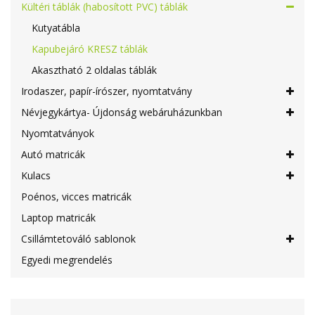
Kültéri táblák (habosított PVC) táblák
Kutyatábla
Kapubejáró KRESZ táblák
Akasztható 2 oldalas táblák
Irodaszer, papír-írószer, nyomtatvány
Névjegykártya- Újdonság webáruházunkban
Nyomtatványok
Autó matricák
Kulacs
Poénos, vicces matricák
Laptop matricák
Csillámtetováló sablonok
Egyedi megrendelés