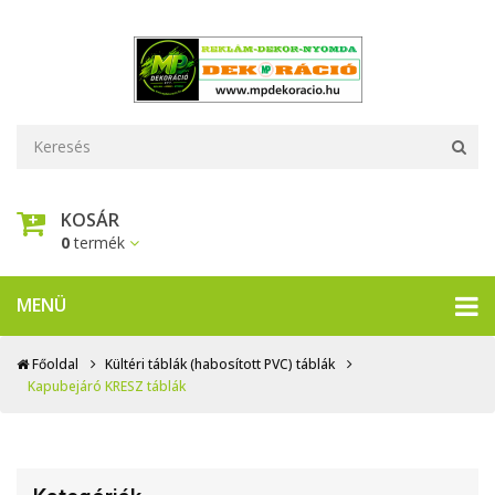
KOSÁR
0
termék
MENÜ
Főoldal
Kültéri táblák (habosított PVC) táblák
Kapubejáró KRESZ táblák