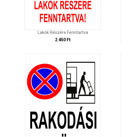
Lakók Részére Fenntartva
2 450 Ft