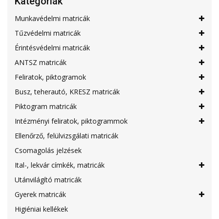
Kategóriák
Munkavédelmi matricák
Tűzvédelmi matricák
Érintésvédelmi matricák
ANTSZ matricák
Feliratok, piktogramok
Busz, teherautó, KRESZ matricák
Piktogram matricák
Intézményi feliratok, piktogrammok
Ellenőrző, felülvizsgálati matricák
Csomagolás jelzések
Ital-, lekvár címkék, matricák
Utánvilágító matricák
Gyerek matricák
Higiéniai kellékek