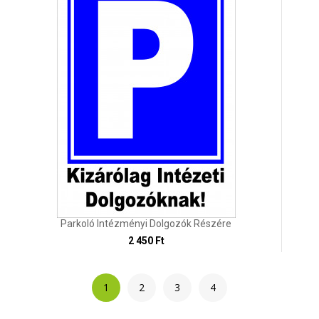
Parkoló Intézményi Dolgozók Részére
2 450 Ft
1
2
3
4