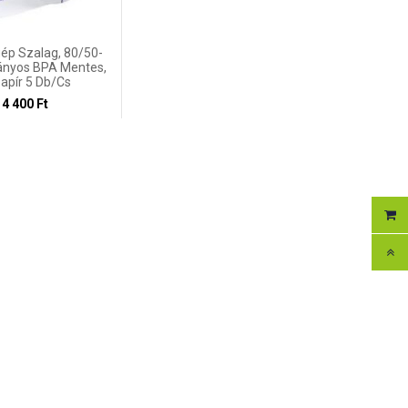
ép Szalag, 80/50-
ányos BPA Mentes,
apír 5 Db/cs
4 400 Ft