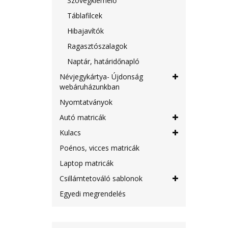
Szövegkiemelő
Táblafilcek
Hibajavítók
Ragasztószalagok
Naptár, határidőnapló
Névjegykártya- Újdonság
webáruházunkban
Nyomtatványok
Autó matricák
Kulacs
Poénos, vicces matricák
Laptop matricák
Csillámtetováló sablonok
Egyedi megrendelés