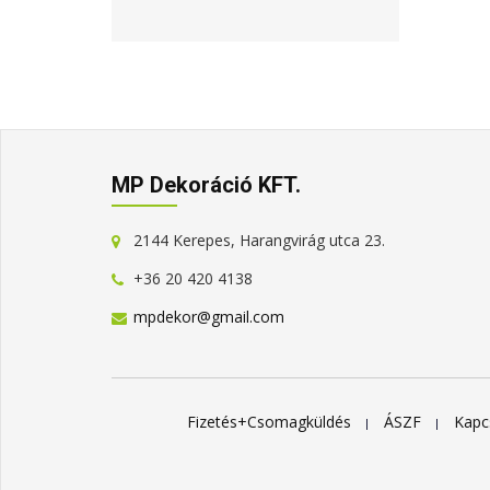
MP Dekoráció KFT.
2144 Kerepes, Harangvirág utca 23.
+36 20 420 4138
mpdekor@gmail.com
Fizetés+Csomagküldés
ÁSZF
Kapc