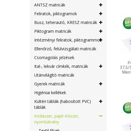
ANTSZ matricák
Feliratok, piktogramok
Busz, teherautó, KRESZ matricák
Piktogram matricák
Intézményi feliratok, piktogrammok
Ellenőrző, felülvizsgálati matricák
Csomagolás jelzések
P
Ital-, lekvár címkék, matricák
37,5/
Ment
Utánvilágító matricák
Gyerek matricák
Higiéniai kellékek
Kültéri táblák (habosított PVC)
táblák
Irodaszer, papír-írószer,
nyomtatvány
Textil filcek