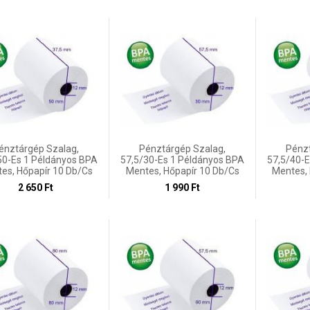
énztárgép Szalag,
Pénztárgép Szalag,
Pénzt
50-Es 1 Példányos BPA
57,5/30-Es 1 Példányos BPA
57,5/40-E
es, Hőpapír 10 Db/cs
Mentes, Hőpapír 10 Db/cs
Mentes,
2 650 Ft
1 990 Ft