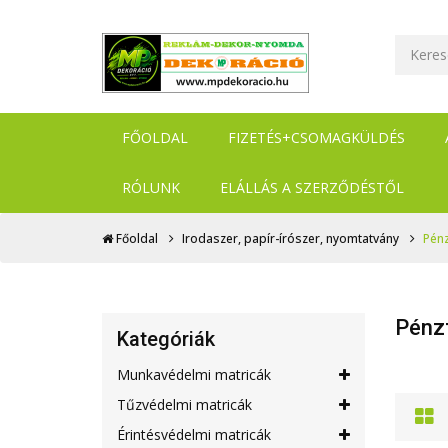
FŐOLDAL
FIZETÉS+CSOMAGKÜLDÉS
RÓLUNK
ELÁLLÁS A SZERZŐDÉSTŐL
Főoldal
Irodaszer, papír-írószer, nyomtatvány
Pén
Pénz
Kategóriák
Munkavédelmi matricák
Tűzvédelmi matricák
Érintésvédelmi matricák