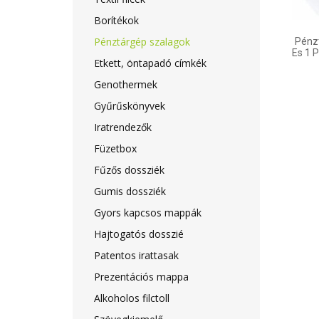
Borítékok
Pénztárgép szalagok
Pénz
Es 1 
Etkett, öntapadó címkék
Genothermek
Gyűrűskönyvek
Iratrendezők
Füzetbox
Fűzős dossziék
Gumis dossziék
Gyors kapcsos mappák
Hajtogatós dosszié
Patentos irattasak
Prezentációs mappa
Alkoholos filctoll