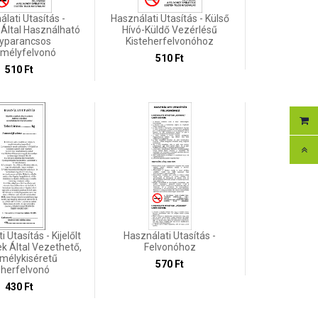
lati Utasítás -
Használati Utasítás - Külső
 Által Használható
Hívó-Küldő Vezérlésű
yparancsos
Kisteherfelvonóhoz
mélyfelvonó
510 Ft
510 Ft
 Utasítás - Kijelőlt
Használati Utasítás -
k Által Vezethető,
Felvonóhoz
mélykiséretű
570 Ft
herfelvonó
430 Ft