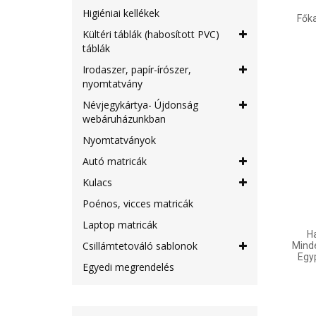
Higiéniai kellékek
Főka
Kültéri táblák (habosított PVC)
táblák
Irodaszer, papír-írószer,
nyomtatvány
Névjegykártya- Újdonság
webáruházunkban
Nyomtatványok
Autó matricák
Kulacs
Poénos, vicces matricák
Laptop matricák
Ha
Csillámtetováló sablonok
Minde
Egy
Egyedi megrendelés