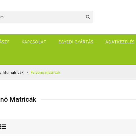
ÁSZF
KAPCSOLAT
EGYEDI GYÁRTÁS
ADATKEZELÉS
, lift matricák
Felvonó matricák
onó Matricák