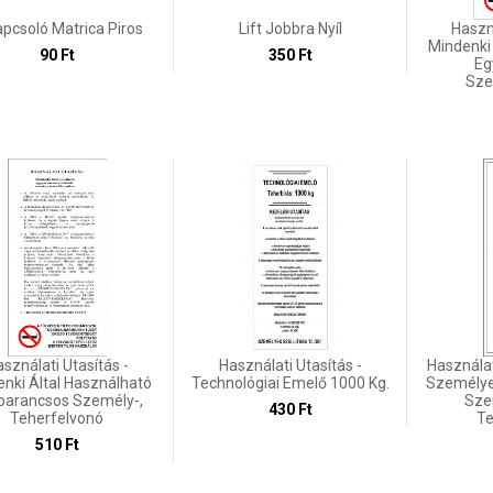
pcsoló Matrica Piros
Lift Jobbra Nyíl
Haszná
Mindenki
90 Ft
350 Ft
Eg
Sze
sználati Utasítás -
Használati Utasítás -
Használati
nki Által Használható
Technológiai Emelő 1000 Kg.
Személye
parancsos Személy-,
Sze
430 Ft
Teherfelvonó
Te
510 Ft