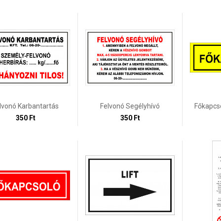
lvonó Karbantartás
Felvonó Segélyhívó
Főkapcs
350 Ft
350 Ft