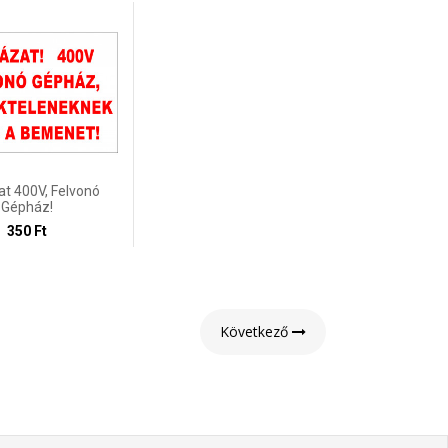
at 400V, Felvonó
Gépház!
350 Ft
Következő