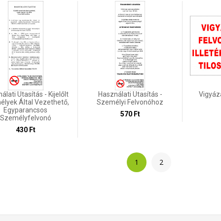
lati Utasítás - Kijelőlt
Használati Utasítás -
Vigyáz
lyek Által Vezethető,
Személyi Felvonóhoz
Egyparancsos
570 Ft
Személyfelvonó
430 Ft
1
2