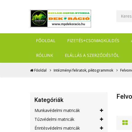
FŐOLDAL
FIZETÉS+CSOMAGKÜLDÉS
RÓLUNK
ELÁLLÁS A SZERZŐDÉSTŐL
Főoldal
Intézményi feliratok, piktogrammok
Felvonó
Felv
Kategóriák
Munkavédelmi matricák
Tűzvédelmi matricák
Érintésvédelmi matricák