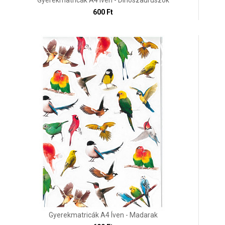
Gyerekmatricák A4 Íven - Dinoszauruszok
600 Ft
Gyerekmatricák A4 Íven - Madarak