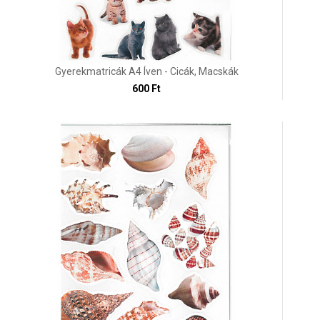
Gyerekmatricák A4 Íven - Cicák, Macskák
600 Ft