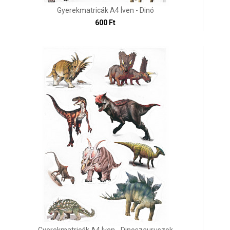
Gyerekmatricák A4 Íven - Dinó
600 Ft