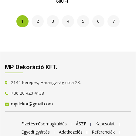
600 Ft
1
2
3
4
5
6
7
MP Dekoráció KFT.
2144 Kerepes, Harangvirág utca 23.
+36 20 420 4138
mpdekor@gmail.com
Fizetés+Csomagküldés
ÁSZF
Kapcsolat
Egyedi gyártás
Adatkezelés
Referenciák