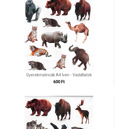
Gyerekmatricák A4 Íven - Vadállatok
600 Ft