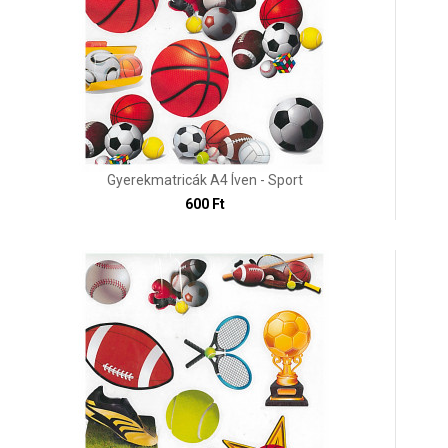
Gyerekmatricák A4 Íven - Sport
600 Ft