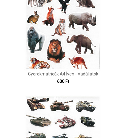
Gyerekmatricák A4 Íven - Vadállatok
600 Ft