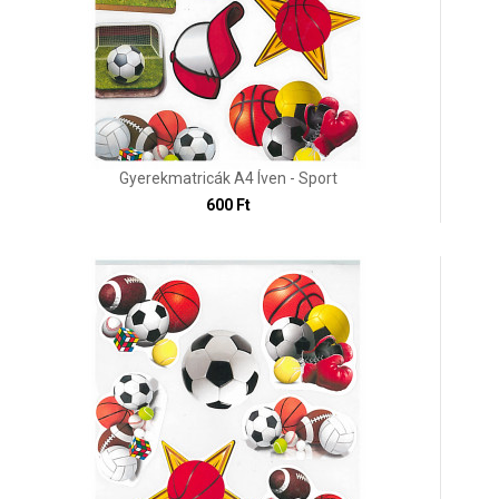
Gyerekmatricák A4 Íven - Sport
600 Ft