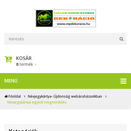
KOSÁR
0
termék
MENÜ
Főoldal
Névjegykártya- Újdonság webáruházunkban
Névjegykártya egyedi megrendelés