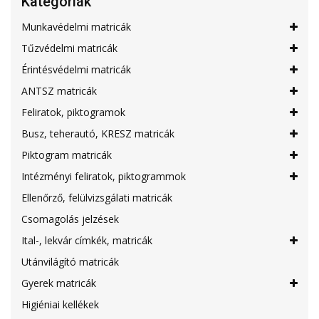
Kategóriák
Munkavédelmi matricák
Tűzvédelmi matricák
Érintésvédelmi matricák
ANTSZ matricák
Feliratok, piktogramok
Busz, teherautó, KRESZ matricák
Piktogram matricák
Intézményi feliratok, piktogrammok
Ellenőrző, felülvizsgálati matricák
Csomagolás jelzések
Ital-, lekvár címkék, matricák
Utánvilágító matricák
Gyerek matricák
Higiéniai kellékek