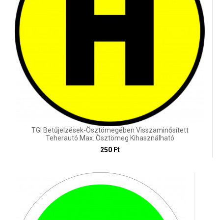
TGI Betűjelzések-Ösztömegében Visszaminősített
Teherautó Max. Ösztömeg Kihasználható
250 Ft