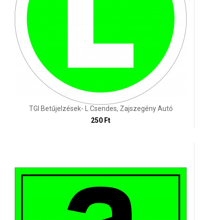
TGI Betűjelzések- L Csendes, Zajszegény Autó
250 Ft