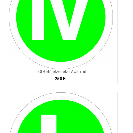
TGI Betűjelzések- IV Jármű
250 Ft