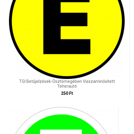
TGI Betűjelzések-Ösztömegében Visszaminősített
Teherautó
250 Ft