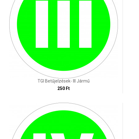
TGI Betűjelzések- III Jármű
250 Ft