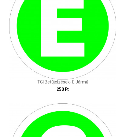
TGI Betűjelzések- E Jármű
250 Ft