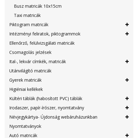
Busz matricák 10x15cm
Taxi matricák
Piktogram matricák
Intézményi feliratok, piktogrammok
Ellenőrző, felülvizsgálati matricák
Csomagolás jelzések
Ital-, lekvár címkék, matricák
Utánvilágító matricák
Gyerek matricák
Higiéniai kellékek
Kültéri táblák (habosított PVC) táblák
Irodaszer, papír-írószer, nyomtatvány
Névjegykártya- Újdonság webáruházunkban
Nyomtatványok
Autó matricák