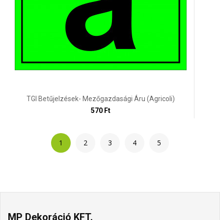
TGI Betűjelzések- Mezőgazdasági Áru (agricoli)
570 Ft
1
2
3
4
5
MP Dekoráció KFT.