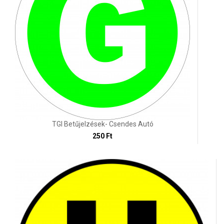
TGI Betűjelzések- Csendes Autó
250 Ft