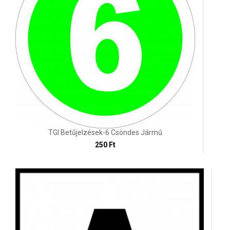
TGI Betűjelzések-6 Csöndes Jármű
250 Ft