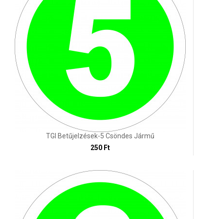
TGI Betűjelzések-5 Csöndes Jármű
250 Ft