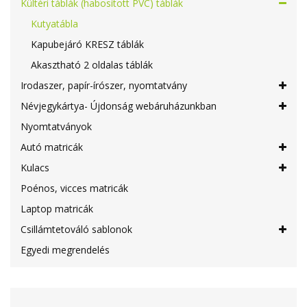
Kültéri táblák (habosított PVC) táblák
Kutyatábla
Kapubejáró KRESZ táblák
Akasztható 2 oldalas táblák
Irodaszer, papír-írószer, nyomtatvány
Névjegykártya- Újdonság webáruházunkban
Nyomtatványok
Autó matricák
Kulacs
Poénos, vicces matricák
Laptop matricák
Csillámtetováló sablonok
Egyedi megrendelés