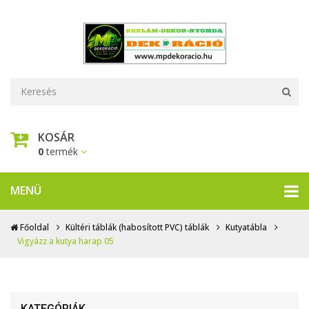
KOSÁR
0
termék
MENÜ
Főoldal
Kültéri táblák (habosított PVC) táblák
Kutyatábla
Vigyázz a kutya harap 05
KATEGÓRIÁK