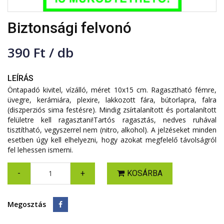
Biztonsági felvonó
390 Ft / db
LEÍRÁS
Öntapadó kivitel, vízálló, méret 10x15 cm. Ragasztható fémre,
üvegre, kerámiára, plexire, lakkozott fára, bútorlapra, falra
(diszperziós sima festésre). Mindig zsírtalanított és portalanított
felületre kell ragasztani!Tartós ragasztás, nedves ruhával
tisztítható, vegyszerrel nem (nitro, alkohol). A jelzéseket minden
esetben úgy kell elhelyezni, hogy azokat megfelelő távolságról
fel lehessen ismerni.
-
+
KOSÁRBA
Megosztás