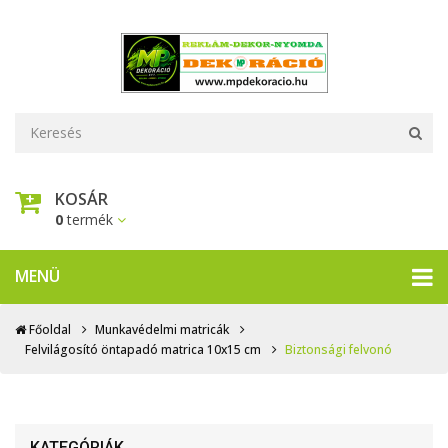
KOSÁR
0
termék
MENÜ
Főoldal
Munkavédelmi matricák
Felvilágosító öntapadó matrica 10x15 cm
Biztonsági felvonó
KATEGÓRIÁK