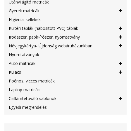
Utánvilágító matricák
Gyerek matricák
Higiéniai kellékek
Kültéri táblák (habosított PVC) táblák
Irodaszer, papír-írószer, nyomtatvány
Névjegykártya- Újdonság webáruházunkban
Nyomtatványok
Autó matricák
Kulacs
Poénos, vicces matricák
Laptop matricák
Csillámtetováló sablonok
Egyedi megrendelés