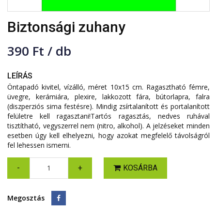
Biztonsági zuhany
390 Ft / db
LEÍRÁS
Öntapadó kivitel, vízálló, méret 10x15 cm. Ragasztható fémre,
üvegre, kerámiára, plexire, lakkozott fára, bútorlapra, falra
(diszperziós sima festésre). Mindig zsírtalanított és portalanított
felületre kell ragasztani!Tartós ragasztás, nedves ruhával
tisztítható, vegyszerrel nem (nitro, alkohol). A jelzéseket minden
esetben úgy kell elhelyezni, hogy azokat megfelelő távolságról
fel lehessen ismerni.
-
+
KOSÁRBA
Megosztás