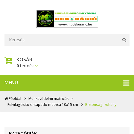
KOSÁR
0
termék
MENÜ
Főoldal
Munkavédelmi matricák
Felvilágosító öntapadó matrica 10x15 cm
Biztonsági zuhany
KATEGÓRIÁK