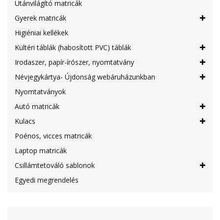
Utánvilágító matricák
Gyerek matricák
Higiéniai kellékek
Kültéri táblák (habosított PVC) táblák
Irodaszer, papír-írószer, nyomtatvány
Névjegykártya- Újdonság webáruházunkban
Nyomtatványok
Autó matricák
Kulacs
Poénos, vicces matricák
Laptop matricák
Csillámtetováló sablonok
Egyedi megrendelés