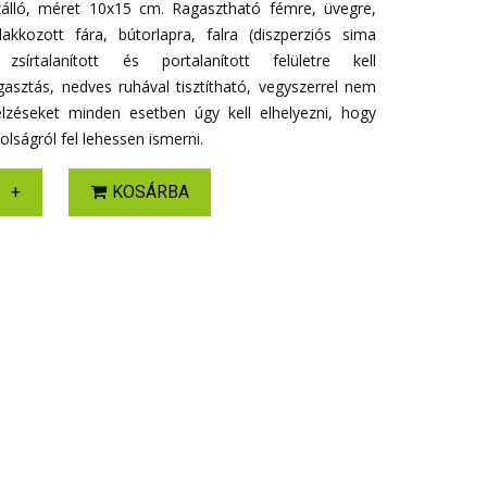
ízálló, méret 10x15 cm. Ragasztható fémre, üvegre,
lakkozott fára, bútorlapra, falra (diszperziós sima
zsírtalanított és portalanított felületre kell
gasztás, nedves ruhával tisztítható, vegyszerrel nem
jelzéseket minden esetben úgy kell elhelyezni, hogy
lságról fel lehessen ismerni.
+
KOSÁRBA