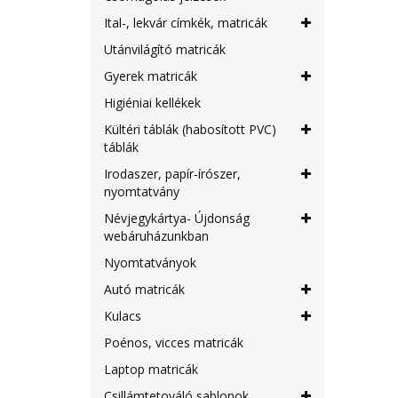
Ital-, lekvár címkék, matricák
Utánvilágító matricák
Gyerek matricák
Higiéniai kellékek
Kültéri táblák (habosított PVC)
táblák
Irodaszer, papír-írószer,
nyomtatvány
Névjegykártya- Újdonság
webáruházunkban
Nyomtatványok
Autó matricák
Kulacs
Poénos, vicces matricák
Laptop matricák
Csillámtetováló sablonok