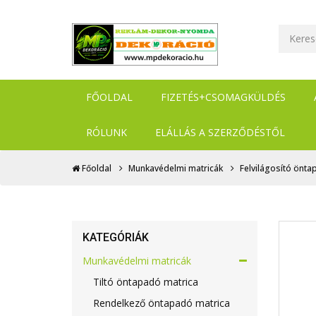
FŐOLDAL
FIZETÉS+CSOMAGKÜLDÉS
RÓLUNK
ELÁLLÁS A SZERZŐDÉSTŐL
Főoldal
Munkavédelmi matricák
Felvilágosító önt
KATEGÓRIÁK
Munkavédelmi matricák
Tiltó öntapadó matrica
Rendelkező öntapadó matrica