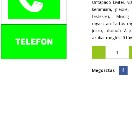
Öntapadó kivitel, v
kerámiára, plexire, 
festésre). Mindig 
ragasztani!Tartós ra
(nitro, alkohol). A 
azokat megfelelő távo
-
Megosztás