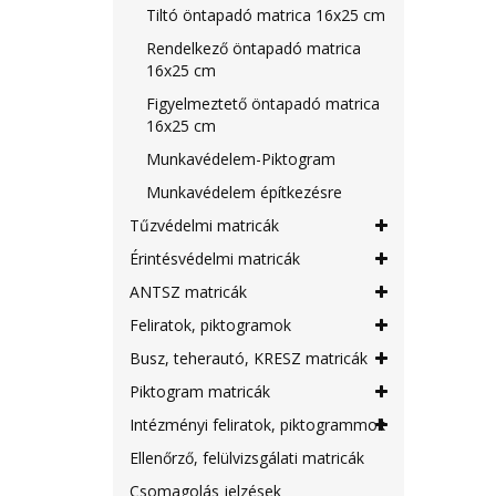
Tiltó öntapadó matrica 16x25 cm
Rendelkező öntapadó matrica
16x25 cm
Figyelmeztető öntapadó matrica
16x25 cm
Munkavédelem-Piktogram
Munkavédelem építkezésre
Tűzvédelmi matricák
Érintésvédelmi matricák
ANTSZ matricák
Feliratok, piktogramok
Busz, teherautó, KRESZ matricák
Piktogram matricák
Intézményi feliratok, piktogrammok
Ellenőrző, felülvizsgálati matricák
Csomagolás jelzések